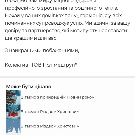
Бажаємо вам миру, міцного здоров’я,
професійного зростання та родинного тепла.
Нехай у ваших домівках панує гармонія, а у всіх
починаннях супроводжує успіх. Ми вдячні за вашу
довіру та партнерство, які мотивують нас ставати
ще кращими для вас.
З найкращими побажаннями,
Колектив "ТОВ Полімедгруп"
Може бути цікаво
Вітаємо з прийдешнім Новим роком!
Вітаємо з Різдвом Христовим!
Вітаємо з Різдвом Христовим!