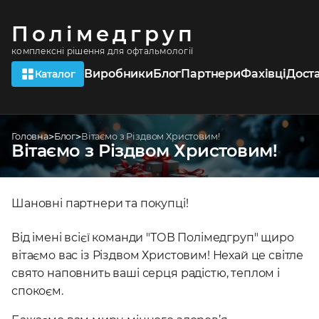
Полімедгруп
комплексні рішення для офтальмології
Виробники
Блог
Партнери
Фахівці
Дост
Каталог
Головна
Блог
Вітаємо з Різдвом Христовим!
Вітаємо з Різдвом Христовим!
Шановні партнери та покупці!
Від імені всієї команди "ТОВ Полімедгруп" щиро
вітаємо вас із Різдвом Христовим! Нехай це світле
свято наповнить ваші серця радістю, теплом і
спокоєм.