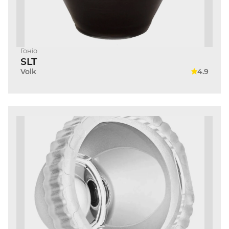
Гоніо
SLT
Volk
4.9