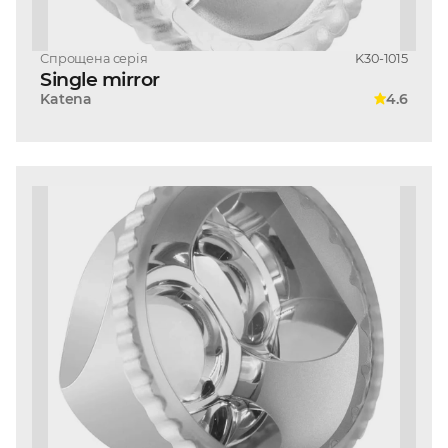
Спрощена серія
K30-1015
Single mirror
Katena
4.6