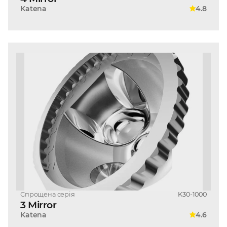
Katena
4.8
Спрощена серія
K30-1000
3 Mirror
Katena
4.6