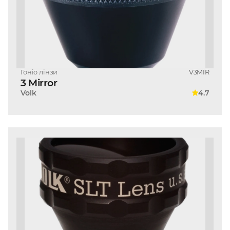
Гоніо лінзи
V3MIR
3 Mirror
Volk
4.7