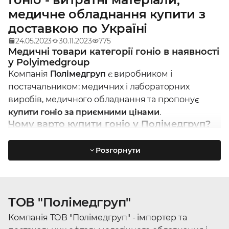
медичне обладнання купити з
доставкою по Україні
24.05.2023
30.11.2023
775
Медичні товари категорії гоніо в наявності
у Polyimedgroup
Компанія
Полімедгруп
є виробником і
постачальником: медичних і лабораторних
виробів, медичного обладнання та пропонує
купити гоніо за приємними цінами
.
Чому варто купити гоніо у Полімедгруп?
Гарантія якості, всі товари лише від офіційних
виробників
;
Розгорнути
Наші
фахівці
знають все про
гоніо
і зможуть
допомогти з вибором онлайн або офлайн;
Зручний спосіб оплати: безготівковий
розрахунок банківською картою, післяплатою
ТОВ "Полімедгруп"
або оплата готівкою;
Компанія ТОВ "Полімедгруп" - імпортер та
Доставка по Україні
: Одеса, Київ, Запоріжжя,