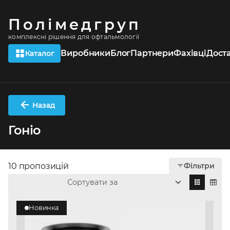
Полімедгруп
комплексні рішення для офтальмології
Виробники
Блог
Партнери
Фахівці
Дост
Каталог
Назад
Гоніо
10 пропозицій
Фільтри
Сортувати за
Новинка