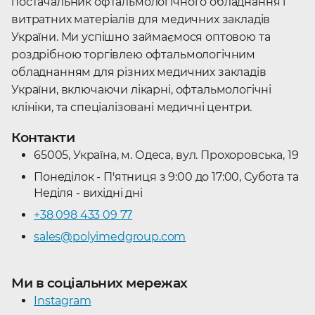
Львів, Дніпро, Вінниця та інші міста.
постачальник офтальмологічного обладнання і
витратних матеріалів для медичних закладів
Медичні товари категорії гоніо в
України. Ми успішно займаємося оптовою та
наявності у Polyimedgroup
роздрібною торгівлею офтальмологічним
Завітавши в
каталог продукції
, Ви знайдете
обладнанням для різних медичних закладів
найвідоміші
бренди категорії Гоніо
: Katena, Volk.
України, включаючи лікарні, офтальмологічні
клініки, та спеціалізовані медичні центри.
Контакти
65005, Україна, м. Одеса, вул. Прохоровська, 19
Понеділок - П'ятниця з 9:00 до 17:00, Субота та
Неділя - вихідні дні
+38 098 433 09 77
sales@polyimedgroup.com
Ми в соціальних мережах
Instagram