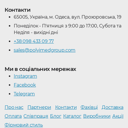
Завітавши в
каталог продукції
, Ви знайдете
Контакти
найвідоміші
бренди категорії Контактні прямі
:
Volk.
65005, Україна, м. Одеса, вул. Прохоровська, 19
Понеділок - П'ятниця з 9:00 до 17:00, Субота та
Неділя - вихідні дні
+38 098 433 09 77
sales@polyimedgroup.com
Ми в соціальних мережах
Instagram
Facebook
Telegram
Про нас
Партнери
Контакти
Фахівці
Доставка
Оплата
Співпраця
Блог
Каталог
Виробники
Акції
Фірмовий стиль