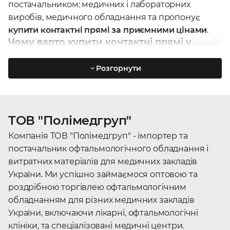
постачальником: медичних і лабораторних
виробів, медичного обладнання та пропонує
купити контактні прямі за приємними цінами
.
Чому варто купити контактні прямі у
Полімедгруп?
Гарантія якості, всі товари лише від офіційних
Розгорнути
виробників
;
Наші
фахівці
знають все про
контактні прямі
і
зможуть допомогти з вибором онлайн або
офлайн;
ТОВ "Полімедгруп"
Зручний спосіб оплати: безготівковий
розрахунок банківською картою, післяплатою
Компанія ТОВ "Полімедгруп" - імпортер та
або оплата готівкою;
постачальник офтальмологічного обладнання і
Доставка по Україні
: Одеса, Київ, Запоріжжя,
витратних матеріалів для медичних закладів
Львів, Дніпро, Вінниця та інші міста.
України. Ми успішно займаємося оптовою та
роздрібною торгівлею офтальмологічним
Медичні товари категорії
обладнанням для різних медичних закладів
контактні прямі в наявності у
України, включаючи лікарні, офтальмологічні
Polyimedgroup
клініки, та спеціалізовані медичні центри.