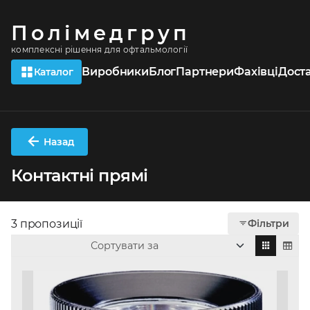
Полімедгруп
комплексні рішення для офтальмології
Виробники
Блог
Партнери
Фахівці
Дост
Каталог
Назад
Контактні прямі
3 пропозиції
Фільтри
Сортувати за