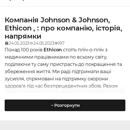
Компанія Johnson & Johnson,
Ethicon , : про компанію, історія,
напрямки
24.05.2023
24.05.2023
197
Понад 100 років
Ethicon
стоїть пліч-о-пліч з
медичними працівниками по всьому світу,
поділяючи ту саму пристрасть до покращення та
збереження життя. Ми раді підтримати ваші
зусилля, спрямовані на підтримку охорони
здоров’я під час безпрецедентних збоїв. Разом
ми продовжуємо розвивати стандарти лікування
в хірургії та впроваджувати інновації, щоб
Розгорнути
покращити результати для пацієнтів у всьому
світі.
Johnson & Johnson, Ethicon - медичні
товари, обладнання купити з доставкою в