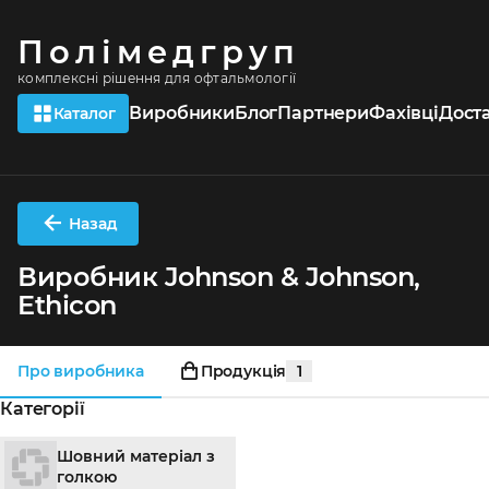
Полімедгруп
комплексні рішення для офтальмології
Виробники
Блог
Партнери
Фахівці
Дост
Каталог
Назад
Виробник
Johnson & Johnson,
Ethicon
Про виробника
Продукція
1
Категорії
Шовний матеріал з
голкою