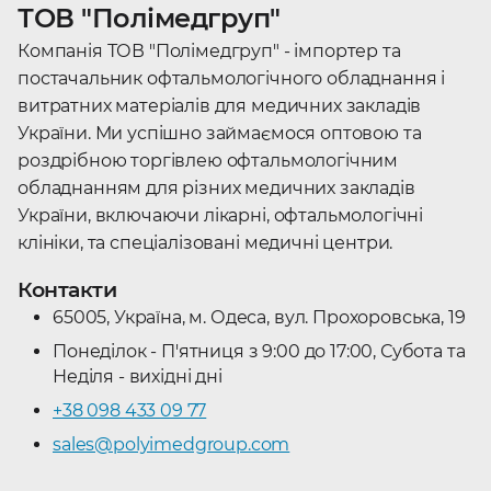
ТОВ "Полімедгруп"
Україні
Шовний матеріал з голкою - лише мала частина
Компанія ТОВ "Полімедгруп" - імпортер та
напрямків, чим відомий виробник
Johnson &
постачальник офтальмологічного обладнання і
Johnson, Ethicon
з .
витратних матеріалів для медичних закладів
Чому варто обрати виробника Johnson &
України. Ми успішно займаємося оптовою та
Johnson, Ethicon у Полімедгруп?
роздрібною торгівлею офтальмологічним
Гарантія якості, всі товари лише від офіційних
обладнанням для різних медичних закладів
виробників
;
України, включаючи лікарні, офтальмологічні
Наші
фахівці
знають все про
Johnson &
клініки, та спеціалізовані медичні центри.
Johnson, Ethicon
і зможуть допомогти з
вибором онлайн або офлайн;
Контакти
Зручний спосіб оплати: безготівковий
65005, Україна, м. Одеса, вул. Прохоровська, 19
розрахунок банківською картою, післяплатою
або оплата готівкою;
Понеділок - П'ятниця з 9:00 до 17:00, Субота та
Доставка по Україні
: Одеса, Київ, Запоріжжя,
Неділя - вихідні дні
Львів, Дніпро, Вінниця та інші міста.
+38 098 433 09 77
sales@polyimedgroup.com